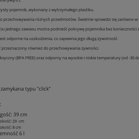
pokrywą 6 L
na klipsy 43x33cm
przechowywania 58x39,5x13 cm 23,5 l
32,11 zł
25,11 zł
zysty pojemnik, wykonany z wytrzymałego plastiku.
do przechowywania różnych przedmiotów. Świetnie sprawdzi się zarówno w d
na regularna:
34,90 zł
Cena regularna:
27,90 zł
jniższa cena:
34,90 zł
Najniższa cena:
25,11 zł
ciu jednego zawiasu można podnieść pokrywę pojemnika bez konieczności 
jest odporne na uszkodzenia, co zapewnia jego długą żywotność.
DO KOSZYKA
DO KOSZYKA
 przeznaczony również do przechowywania żywności.
oksyczny (BPA FREE) oraz odporny na wysokie i niskie temperatury (od -30 do
zamykana typu "click"
:
gość: 39 cm
okość: 29 cm
okość: 8 cm
emność 6 l