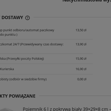
Y DOSTAWY
up punkt odbioru/automat paczkowy
13,50 zł
CENA NIE ZAWIERA EWENTUALNYCH
do punktu )
KOSZTÓW PŁATNOŚCI
czkomat 24/7
(Przewidywany czas dostawy:
13,90 zł
lska
(Przesyłki poczty Polskiej)
15,90 zł
 Kurierska
16,90 zł
obisty
(odbiór w siedzibie firmy)
0,00 zł
KTY POWIĄZANE
Pojemnik 6 l z pokrywą biały 39×29×8 cm 