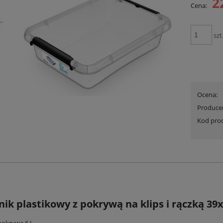
2
Cena:
Cena nie zawiera ewent
płatności
szt
Ocena:
Produce
Kod pro
ik plastikowy z pokrywą na klips i rączką 39
 przezroczysty z podwójną klapą
Koszyk Pojemnik plastikowy Pudełko d