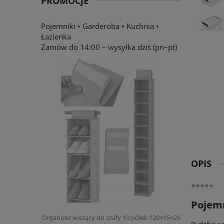
PROMOCJE
Pojemniki
•
Garderoba
•
Kuchnia
•
Łazienka
Zamów do 14:00 – wysyłka dziś (pn–pt)
OPIS
⭐⭐⭐⭐⭐
Pojemn
Organizer wiszący do szafy 10 półek 120×15×28
Pojemnik 30L