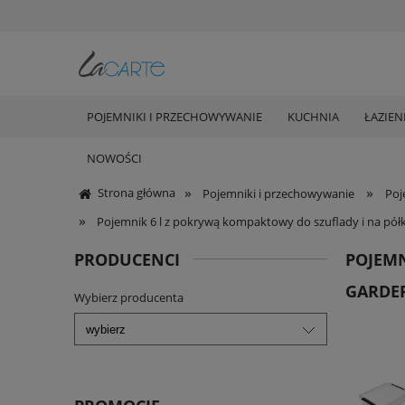
POJEMNIKI I PRZECHOWYWANIE
KUCHNIA
ŁAZIEN
NOWOŚCI
»
»
Strona główna
Pojemniki i przechowywanie
Poj
»
Pojemnik 6 l z pokrywą kompaktowy do szuflady i na półki 
PRODUCENCI
POJEMN
GARDE
Wybierz producenta