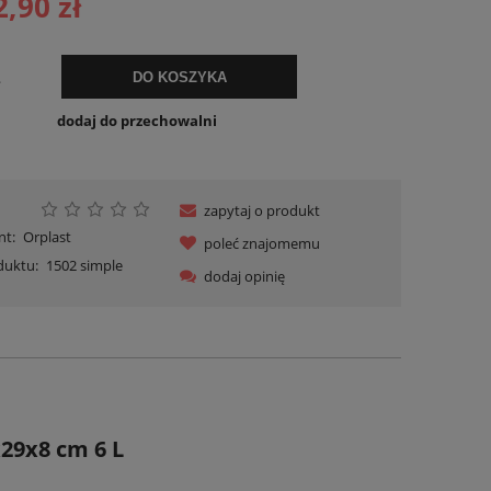
2,90 zł
ualnych kosztów
.
DO KOSZYKA
dodaj do przechowalni
zapytaj o produkt
nt:
Orplast
poleć znajomemu
duktu:
1502 simple
dodaj opinię
x29x8 cm 6 L
o
REGAŁ NA ZABAWKI KOMODA ORGANIZER
Organizer wkład do 