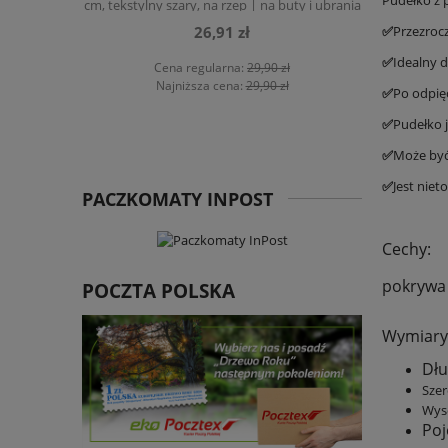
Pudełko z 
cm, tekstylny szary, na rzep | na buty i ubrania
26,91 zł
✅
Przezroc
✅
Idealny 
Cena regularna:
29,90 zł
Ce
Najniższa cena:
29,90 zł
Na
✅
Po odpię
✅
Pudełko 
✅
Może być
✅
Jest niet
PACZKOMATY INPOST
Cechy:
pokrywa 
POCZTA POLSKA
Wymiary
Dłu
Szer
Wys
Poj