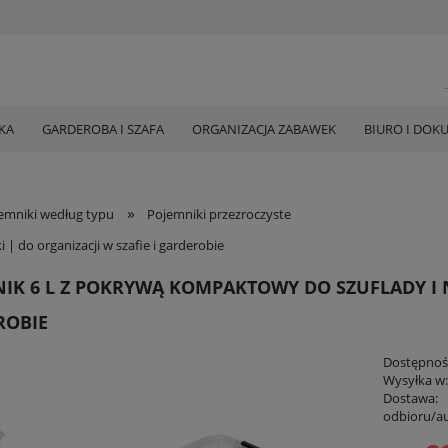
KA
GARDEROBA I SZAFA
ORGANIZACJA ZABAWEK
BIURO I DOK
»
emniki według typu
Pojemniki przezroczyste
| do organizacji w szafie i garderobie
IK 6 L Z POKRYWĄ KOMPAKTOWY DO SZUFLADY I NA
ROBIE
Dostępnoś
Wysyłka w
Dostawa:
odbioru/a