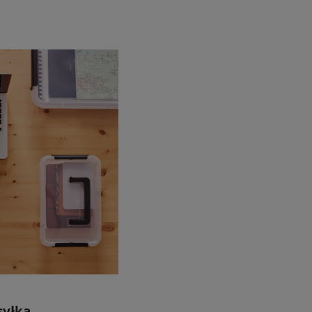
syłka