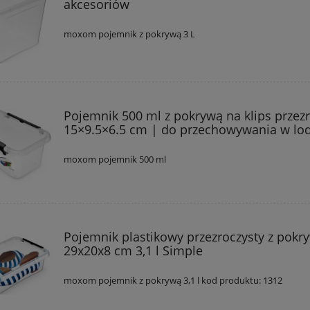
akcesoriów
moxom pojemnik z pokrywą 3 L
Pojemnik 500 ml z pokrywą na klips przez
15×9.5×6.5 cm | do przechowywania w l
moxom pojemnik 500 ml
Pojemnik plastikowy przezroczysty z pokr
29x20x8 cm 3,1 l Simple
moxom pojemnik z pokrywą 3,1 l kod produktu: 1312