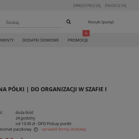
ZAREJESTRUJ SIĘ
ZALOGUJ SIĘ
Koszyk:
(pusty)
UMENTY
DODATKI DOMOWE
PROMOCJE
 PÓŁKI | DO ORGANIZACJI W SZAFIE I
ć:
duża ilość
:
24 godziny
od 13,50 zł
- DPD Pickup punkt
utomat paczkowy
sprawdź formy dostawy