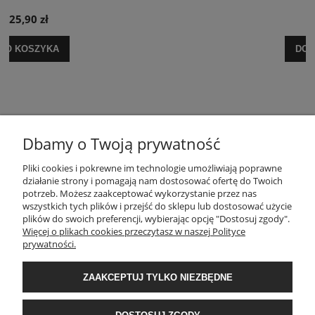
29,90 zł
DO KOSZYKA
Dbamy o Twoją prywatność
Pliki cookies i pokrewne im technologie umożliwiają poprawne
POMOC
działanie strony i pomagają nam dostosować ofertę do Twoich
potrzeb. Możesz zaakceptować wykorzystanie przez nas
wszystkich tych plików i przejść do sklepu lub dostosować użycie
MOJE KONTO
plików do swoich preferencji, wybierając opcję "Dostosuj zgody".
Więcej o plikach cookies przeczytasz w naszej Polityce
prywatności.
PŁATNOŚCI I DOSTAWA
ZAAKCEPTUJ TYLKO NIEZBĘDNE
INFORMACJE