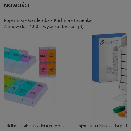
NOWOŚCI
Pojemniki
•
Garderoba
•
Kuchnia
•
Łazienka
Zamów do 14:00 – wysyłka dziś (pn–pt)
dnia
Pojemnik na leki kasetka pudełko na tabletki 7 dni 4 pory dnia BI