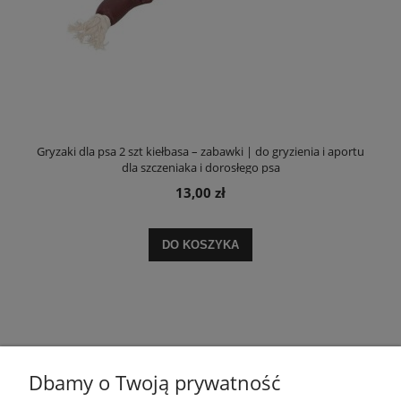
Gryzaki dla psa 2 szt kiełbasa – zabawki | do gryzienia i aportu
dla szczeniaka i dorosłego psa
13,00 zł
DO KOSZYKA
Dbamy o Twoją prywatność