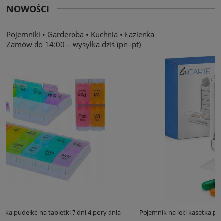
NOWOŚCI
Pojemniki
•
Garderoba
•
Kuchnia
•
Łazienka
Zamów do 14:00 – wysyłka dziś (pn–pt)
y dnia
Pojemnik na leki kasetka pudełko na tabletki 7 dni 4 pory dnia 