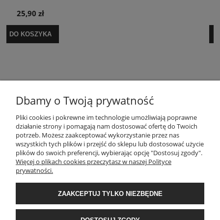
29,90 zł
DO KOSZYKA
Dbamy o Twoją prywatność
Pliki cookies i pokrewne im technologie umożliwiają poprawne
POMOC
działanie strony i pomagają nam dostosować ofertę do Twoich
potrzeb. Możesz zaakceptować wykorzystanie przez nas
wszystkich tych plików i przejść do sklepu lub dostosować użycie
MOJE KONTO
plików do swoich preferencji, wybierając opcję "Dostosuj zgody".
Więcej o plikach cookies przeczytasz w naszej Polityce
prywatności.
PŁATNOŚCI I DOSTAWA
ZAAKCEPTUJ TYLKO NIEZBĘDNE
INFORMACJE