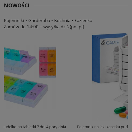
NOWOŚCI
Pojemniki
•
Garderoba
•
Kuchnia
•
Łazienka
Zamów do 14:00 – wysyłka dziś (pn–pt)
y dnia
Pojemnik na leki kasetka pudełko na tabletki 7 dni 4 pory dnia 