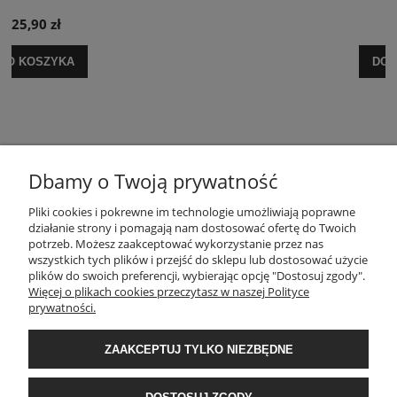
29,90 zł
DO KOSZYKA
Dbamy o Twoją prywatność
Pliki cookies i pokrewne im technologie umożliwiają poprawne
POMOC
działanie strony i pomagają nam dostosować ofertę do Twoich
potrzeb. Możesz zaakceptować wykorzystanie przez nas
wszystkich tych plików i przejść do sklepu lub dostosować użycie
MOJE KONTO
plików do swoich preferencji, wybierając opcję "Dostosuj zgody".
Więcej o plikach cookies przeczytasz w naszej Polityce
prywatności.
PŁATNOŚCI I DOSTAWA
ZAAKCEPTUJ TYLKO NIEZBĘDNE
INFORMACJE