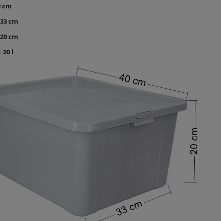
0 cm
33 cm
20 cm
:
20 l