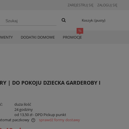
ZAREJESTRUJ SIĘ
ZALOGUJ SIĘ
Koszyk:
(pusty)
UMENTY
DODATKI DOMOWE
PROMOCJE
RY | DO POKOJU DZIECKA GARDEROBY I
ć:
duża ilość
:
24 godziny
od 13,50 zł
- DPD Pickup punkt
utomat paczkowy
sprawdź formy dostawy