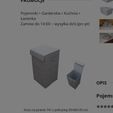
PROMOCJE
Pojemniki
•
Garderoba
•
Kuchnia
•
Łazienka
Zamów do 14:00 – wysyłka dziś (pn–pt)
OPIS
Pojemn
⭐⭐⭐⭐
Kosz na pranie 74 l z pokrywą 35×60×35 cm,
Pojemnik na