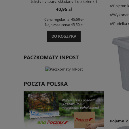
tekstylny szary, składany | do łazienki i
✅
Pojemnik
garderoby
40,95 zł
✅
Wykonany
Cena regularna:
45,50 zł
Ce
✅
Pudełka 
Najniższa cena:
45,50 zł
Na
DO KOSZYKA
PACZKOMATY INPOST
POCZTA POLSKA
Pojemnik p