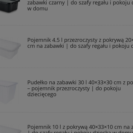
zabawki czarny | do szafy regału i pokoju 
w domu
Pojemnik 4.5 l przezroczysty z pokrywą 2
cm na zabawki | do szafy regału i pokoju 
Pudełko na zabawki 30 l 40×33×30 cm z p
– pojemnik przezroczysty | do pokoju
dziecięcego
Pojemnik 10 l z pokrywą 40×33×10 cm na 
| do szafy regału i pokoju dziecka w dom