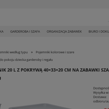
KA
GARDEROBA I SZAFA
ORGANIZACJA ZABAWEK
BIURO I DOK
»
emniki według typu
Pojemniki kolorowe i szare
do pokoju dziecka garderoby i regału
IK 20 L Z POKRYWĄ 40×33×20 CM NA ZABAWKI SZA
U
Dostępnoś
Wysyłka w
Dostawa:
odbioru/a