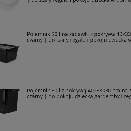
Pojemnik 20 l na zabawki z pokrywą 40×3
czarny | do szafy regału i pokoju dziecka
Pojemnik 30 l z pokrywą 40×33×30 cm na 
czarny | do pokoju dziecka garderoby i re