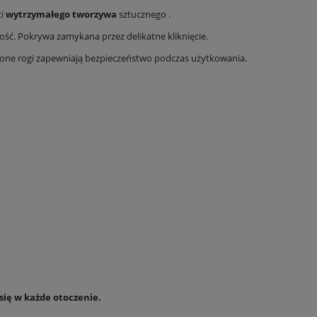
przechowywania, ażurowy | do szuflady i półki
cm, tekstylny szary, na 
ci
wytrzymałego tworzywa
sztucznego .
w szafie
14,58 zł
26,9
ć. Pokrywa zamykana przez delikatne kliknięcie.
Cena regularna:
16,20 zł
Cena regula
one rogi zapewniają bezpieczeństwo podczas użytkowania.
Najniższa cena:
14,58 zł
Najniższa c
DO KOSZYKA
się w każde otoczenie.