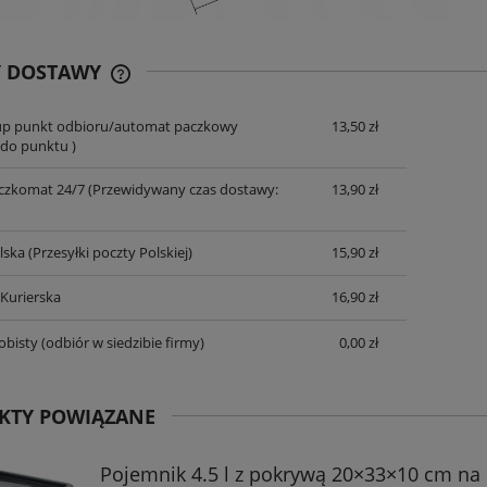
Y DOSTAWY
up punkt odbioru/automat paczkowy
13,50 zł
CENA NIE ZAWIERA EWENTUALNYCH
do punktu )
KOSZTÓW PŁATNOŚCI
czkomat 24/7
(Przewidywany czas dostawy:
13,90 zł
lska
(Przesyłki poczty Polskiej)
15,90 zł
 Kurierska
16,90 zł
obisty
(odbiór w siedzibie firmy)
0,00 zł
KTY POWIĄZANE
Pojemnik 4.5 l z pokrywą 20×33×10 cm na