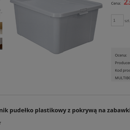
2
Cena:
Cena nie zawiera ewent
płatności
szt
Ocena:
Produce
Kod pro
MULTIB
ik pudełko plastikowy z pokrywą na zabawki
⭐
 kółkach 80l z pokrywą Simple
Koszyk Pojemnik plastikowy Pudełko d