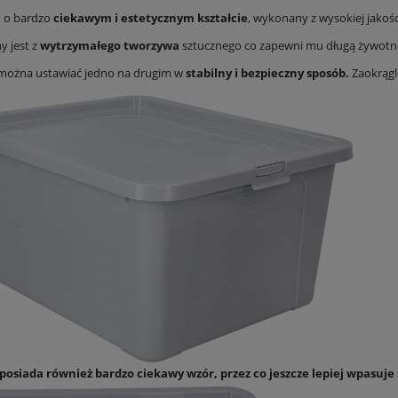
Store
przechowywania 58x39,5x13 cm 23,5 l
 o bardzo
ciekawym i estetycznym kształcie
, wykonany z wysokiej jakoś
64,31 zł
25,11 zł
 jest z
wytrzymałego tworzywa
sztucznego co zapewni mu długą żywotnoś
na regularna:
69,90 zł
Cena regularna:
27,90 zł
można ustawiać jedno na drugim w
stabilny i bezpieczny sposób.
Zaokrągl
jniższa cena:
69,90 zł
Najniższa cena:
25,11 zł
DO KOSZYKA
DO KOSZYKA
osiada również bardzo ciekawy wzór, przez co jeszcze lepiej wpasuje 