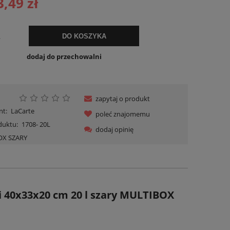
3,49 zł
ualnych kosztów
.
DO KOSZYKA
dodaj do przechowalni
zapytaj o produkt
nt:
LaCarte
poleć znajomemu
duktu:
1708- 20L
dodaj opinię
OX SZARY
 40x33x20 cm 20 l szary MULTIBOX
o
Koszyk plastikowy 17 l 39×29×22 cm do
Organizer wiszący do s