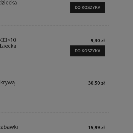
dziecka
DO KOSZYKA
0×33×10
9,30 zł
dziecka
DO KOSZYKA
okrywą
30,50 zł
zabawki
15,99 zł
u