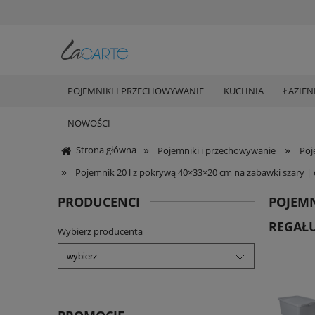
POJEMNIKI I PRZECHOWYWANIE
KUCHNIA
ŁAZIEN
NOWOŚCI
»
»
Strona główna
Pojemniki i przechowywanie
Poj
»
Pojemnik 20 l z pokrywą 40×33×20 cm na zabawki szary | 
PRODUCENCI
POJEMN
REGAŁ
Wybierz producenta