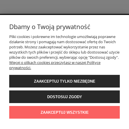
Dbamy o Twoją prywatność
POMOC
Pliki cookies i pokrewne im technologie umożliwiają poprawne
działanie strony i pomagają nam dostosować ofertę do Twoich
MOJE KONTO
potrzeb. Możesz zaakceptować wykorzystanie przez nas
wszystkich tych plików i przejść do sklepu lub dostosować użycie
plików do swoich preferencji, wybierając opcję "Dostosuj zgody".
Więcej o plikach cookies przeczytasz w naszej Polityce
PŁATNOŚCI I DOSTAWA
prywatności.
INFORMACJE
ZAAKCEPTUJ TYLKO NIEZBĘDNE
DOSTOSUJ ZGODY
O NAS
ZAAKCEPTUJ WSZYSTKIE
POKAŻ PEŁNĄ WERSJĘ STRONY