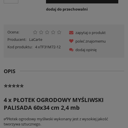
dodaj do przechowalni
Ocena:
zapytaj o produkt
Producent:
LaCarte
poleć znajomemu
Kod produktu:
4 xTF31M72-12
dodaj opinię
OPIS
⭐⭐⭐⭐⭐
4 x PŁOTEK OGRODOWY MYŚLIWSKI
PALISADA 60x34 cm 2,4 mb
✅
Płotek ogrodowy myśliwski wykonany jest z wysokiej jakość
tworzywa sztucznego.