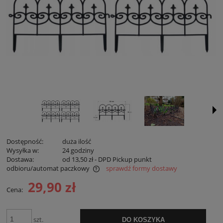
Dostępność:
duża ilość
Wysyłka w:
24 godziny
Dostawa:
od 13,50 zł
- DPD Pickup punkt
odbioru/automat paczkowy
sprawdź formy dostawy
Cena nie zawiera ewentualnych kosztów płatności
29,90 zł
Cena:
szt.
DO KOSZYKA