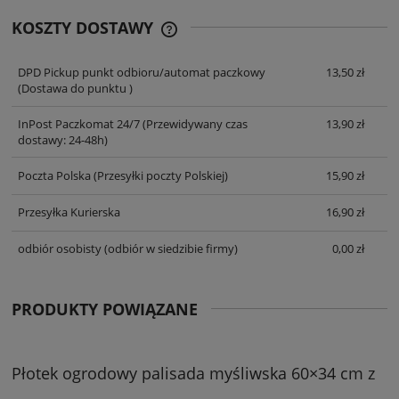
KOSZTY DOSTAWY
CENA NIE ZAWIERA EWENTUALNYCH
KOSZTÓW PŁATNOŚCI
DPD Pickup punkt odbioru/automat paczkowy
13,50 zł
(Dostawa do punktu )
InPost Paczkomat 24/7
(Przewidywany czas
13,90 zł
dostawy: 24-48h)
Poczta Polska
(Przesyłki poczty Polskiej)
15,90 zł
Przesyłka Kurierska
16,90 zł
odbiór osobisty
(odbiór w siedzibie firmy)
0,00 zł
PRODUKTY POWIĄZANE
Płotek ogrodowy palisada myśliwska 60×34 cm z