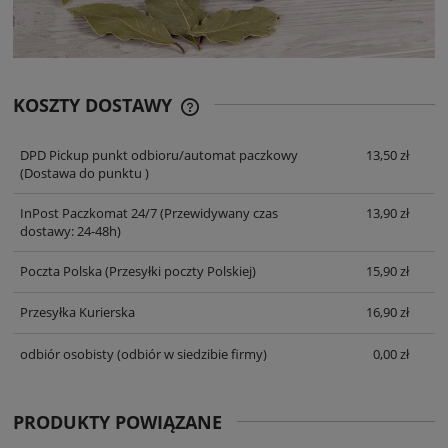
KOSZTY DOSTAWY
CENA NIE ZAWIERA EWENTUALNYCH
KOSZTÓW PŁATNOŚCI
DPD Pickup punkt odbioru/automat paczkowy
13,50 zł
(Dostawa do punktu )
InPost Paczkomat 24/7
(Przewidywany czas
13,90 zł
dostawy: 24-48h)
Poczta Polska
(Przesyłki poczty Polskiej)
15,90 zł
Przesyłka Kurierska
16,90 zł
odbiór osobisty
(odbiór w siedzibie firmy)
0,00 zł
PRODUKTY POWIĄZANE