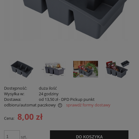
Dostępność:
duża ilość
Wysyłka w:
24 godziny
Dostawa:
od 13,50 zł
- DPD Pickup punkt
odbioru/automat paczkowy
sprawdź formy dostawy
Cena nie zawiera ewentualnych kosztów płatności
8,00 zł
Cena:
szt.
DO KOSZYKA