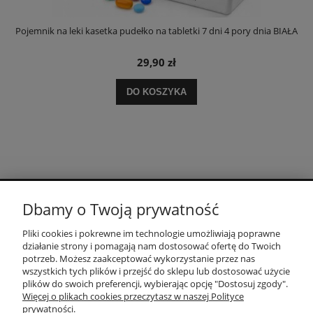
Pojemnik na leki kasetka pudełko na tabletki 7 dni 4 pory dnia BIAŁA
29,90 zł
DO KOSZYKA
Dbamy o Twoją prywatność
POMOC
Pliki cookies i pokrewne im technologie umożliwiają poprawne
działanie strony i pomagają nam dostosować ofertę do Twoich
MOJE KONTO
potrzeb. Możesz zaakceptować wykorzystanie przez nas
wszystkich tych plików i przejść do sklepu lub dostosować użycie
plików do swoich preferencji, wybierając opcję "Dostosuj zgody".
Więcej o plikach cookies przeczytasz w naszej Polityce
PŁATNOŚCI I DOSTAWA
prywatności.