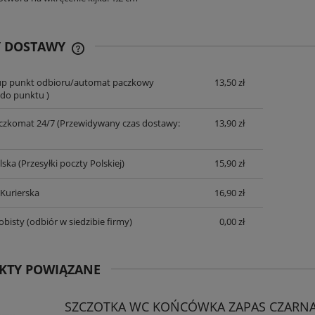
25,11 zł
17,82 zł
na regularna:
27,90 zł
Cena regularna:
19,80 zł
jniższa cena:
27,90 zł
Najniższa cena:
17,82 zł
Y DOSTAWY
DO KOSZYKA
up punkt odbioru/automat paczkowy
13,50 zł
CENA NIE ZAWIERA EWENTUALNYCH
do punktu )
KOSZTÓW PŁATNOŚCI
czkomat 24/7
(Przewidywany czas dostawy:
13,90 zł
lska
(Przesyłki poczty Polskiej)
15,90 zł
 Kurierska
16,90 zł
obisty
(odbiór w siedzibie firmy)
0,00 zł
KTY POWIĄZANE
SZCZOTKA WC KOŃCÓWKA ZAPAS CZARN