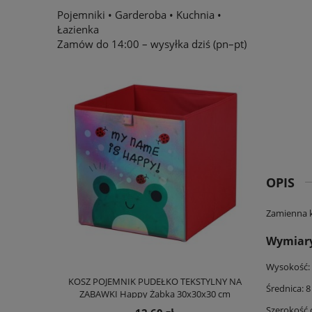
Pojemniki
•
Garderoba
•
Kuchnia
•
Łazienka
Zamów do 14:00 – wysyłka dziś (pn–pt)
OPIS
Zamienna k
Wymiar
Wysokość: 
KOSZ POJEMNIK PUDEŁKO TEKSTYLNY NA
Pojemnik zamy
Średnica: 
ZABAWKI Happy Żabka 30x30x30 cm
cm 13l
Szerokość 