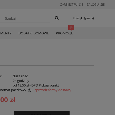
ZAREJESTRUJ SIĘ
ZALOGUJ SIĘ
Koszyk:
(pusty)
UMENTY
DODATKI DOMOWE
PROMOCJE
ć:
duża ilość
:
24 godziny
od 13,50 zł
- DPD Pickup punkt
utomat paczkowy
sprawdź formy dostawy
,00 zł
ualnych kosztów