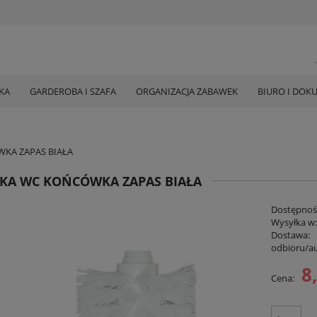
KA
GARDEROBA I SZAFA
ORGANIZACJA ZABAWEK
BIURO I DOK
KA ZAPAS BIAŁA
KA WC KOŃCÓWKA ZAPAS BIAŁA
Dostępnoś
Wysyłka w
Dostawa:
odbioru/a
8
Cena:
Cena nie zawiera ewent
płatności