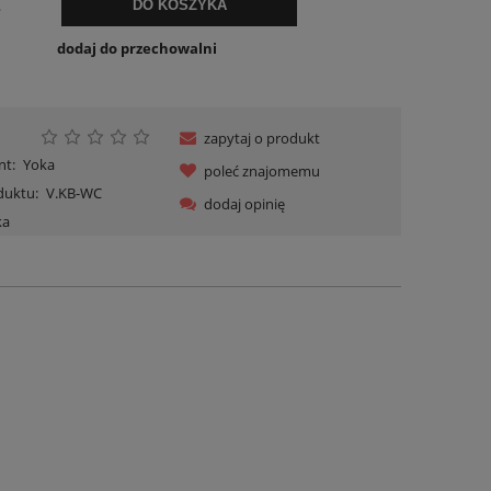
.
DO KOSZYKA
dodaj do przechowalni
zapytaj o produkt
nt:
Yoka
poleć znajomemu
duktu:
V.KB-WC
dodaj opinię
ka
Koszyk plastikowy ażurowy 45 l 58×39,5×26,5
Kosz na zabawki pudeł
cm do przechowywania | do szafy i garderoby
regał motyl mot