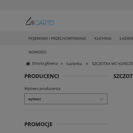
POJEMNIKI I PRZECHOWYWANIE
KUCHNIA
ŁAZIEN
NOWOŚCI
»
»
Strona główna
Łazienka
SZCZOTKA WC KOŃCÓW
PRODUCENCI
SZCZOT
Wybierz producenta
PROMOCJE