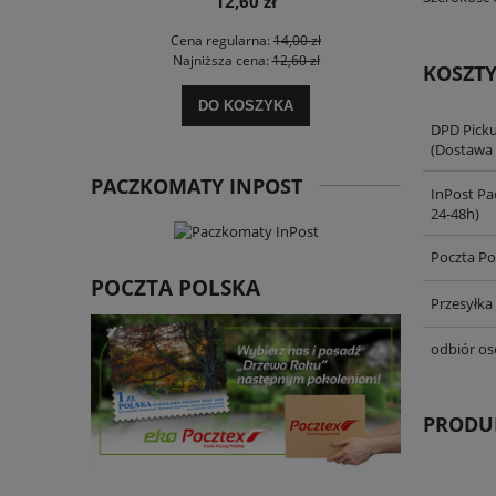
12,60 zł
Cena regularna:
14,00 zł
Ce
Najniższa cena:
12,60 zł
Na
KOSZT
DO KOSZYKA
DPD Pick
(Dostawa 
PACZKOMATY INPOST
InPost Pa
24-48h)
Poczta Po
POCZTA POLSKA
Przesyłka
odbiór os
PRODU