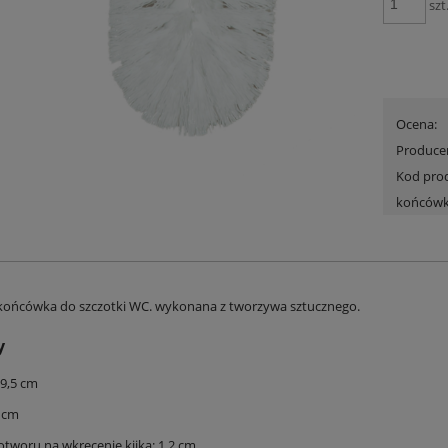
szt
Ocena:
Produce
Kod pro
końców
ońcówka do szczotki WC. wykonana z tworzywa sztucznego.
y
9,5 cm
kany na klips z rączką 40x20x26
Koszyk 28,5L do przechowywania
8 cm
 + organizer na drobiazgi
39x39x26,5cm wytrzymały
otworu na wkręcenie kijka: 1,2 cm