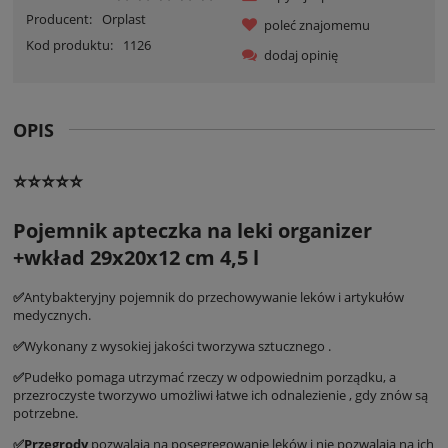
Producent:
Orplast
poleć znajomemu
Kod produktu:
1126
dodaj opinię
OPIS
⭐⭐⭐⭐⭐
Pojemnik apteczka na leki organizer
+wkład 29x20x12 cm 4,5 l
✅
Antybakteryjny pojemnik do przechowywanie leków i artykułów
medycznych.
✅
Wykonany z wysokiej jakości tworzywa sztucznego .
✅
Pudełko pomaga utrzymać rzeczy w odpowiednim porządku, a
przezroczyste tworzywo umożliwi łatwe ich odnalezienie , gdy znów są
potrzebne.
✅Przegrody
pozwalają na posegregowanie leków i nie pozwalają na ich