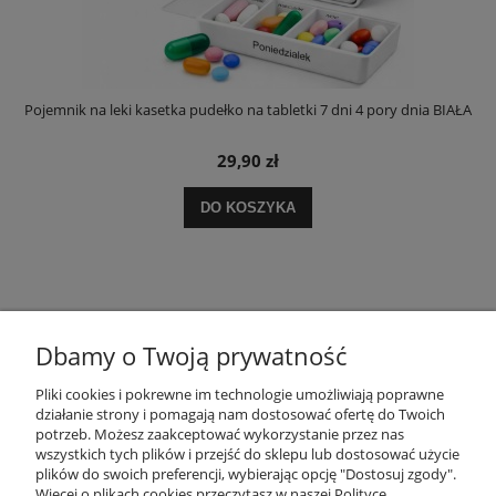
Pojemnik na leki kasetka pudełko na tabletki 7 dni 4 pory dnia BIAŁA
29,90 zł
DO KOSZYKA
Dbamy o Twoją prywatność
Pliki cookies i pokrewne im technologie umożliwiają poprawne
POMOC
działanie strony i pomagają nam dostosować ofertę do Twoich
potrzeb. Możesz zaakceptować wykorzystanie przez nas
wszystkich tych plików i przejść do sklepu lub dostosować użycie
MOJE KONTO
plików do swoich preferencji, wybierając opcję "Dostosuj zgody".
Więcej o plikach cookies przeczytasz w naszej Polityce